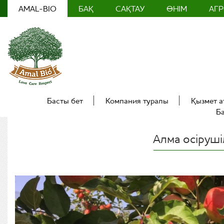
AMAL-BIO
БАҚ
САҚТАУ
ӨНІМ
АГ
Басты бет
Компания туралы
Қызмет а
Б
Алма өсіруші