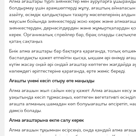
Алма ағаштары түрлі зиянкестер мен
ауруларға ұшырайды. 
болдырмау үшін арамшөптерд
і жұлу,
ағаштың айналасын 
азайту,
өсімдік қалдықтарын тазарту
мәселелерінің
алдын 
маусым
бойын
да зиянкестерді жою керек және алма
ағаш
зиянкестерден, дернәсілдерден және жұмыртқалардан қ
керек
. Органикалық спрейлер бар, бірақ оларды сақтықп
қатаң сақтаңыз.
Биік алма ағаштары бар бақтарға қарағанда, толық өлше
баспалдақты қажет етпе
й
тін қысқа, ықшам әрі өнімді ағ
күтім жасау оңай әрі ондай ағаштар көптеген жағдайда ау
көлемдегі әріптестеріне қарағанда
,
ерте жеміс береді.
Ағашты ү
немі кес
іп отыру
өте маңызды
Алма ағашын жыл сайын кесу
қажет. А
лма ағашын кесу ж
уақытында кесіп тұрмасаңыз,
көптеген вегетативті өсінді
ағашта алманың шамадан
көп
болуы
ағашты әлсіретіп, н
дәмсіз болады.
А
лма ағаштарын
а
екпе салу
керек
А
лма ағашын тұқымнан
өсірсеңіз
, онда қанд
ай алма ағашы