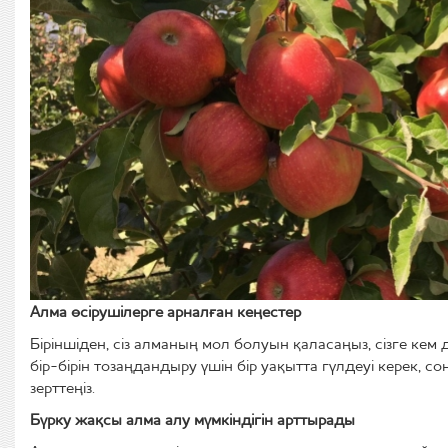
Алма
өсіру
ш
ілер
ге арналған кеңестер
Бір
іншіден, сіз алманың мол болуын қаласаңыз, сізге кем
бір-бірін тозаңдандыру үшін бір уақытта гүлдеуі керек, 
зерттеңіз.
Бүрку жақсы алма алу мүмкіндігін арттырады