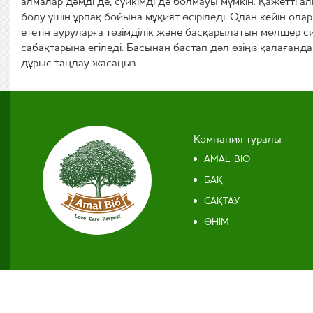
алмалар дәмді де, сүйкімді де болмауы мүмкін. Қажетті алм
болу үшін ұрпақ бойына мұқият өсіріл
е
ді. Одан кейін ола
ететін ауруларға төзімділік және басқарылатын мөлшер с
сабақтарына егіледі. Басынан бастап дәл өзіңіз қалаға
дұрыс таңдау жасаңыз.
Компания туралы
AMAL-BIO
БАҚ
САҚТАУ
ӨНІМ